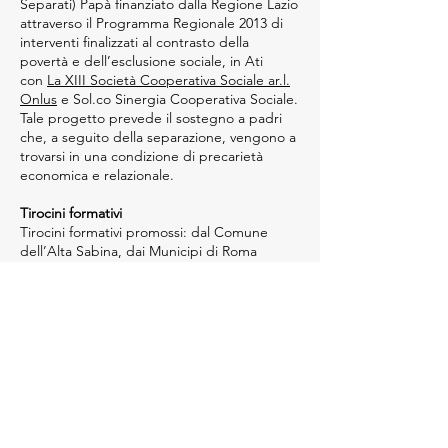
Separati) Papà finanziato dalla Regione Lazio
attraverso il Programma Regionale 2013 di
interventi finalizzati al contrasto della
povertà e dell’esclusione sociale, in Ati
con
La XIII Società Cooperativa Sociale ar.l.
Onlus
e Sol.co Sinergia Cooperativa Sociale.
Tale progetto prevede il sostegno a padri
che, a seguito della separazione, vengono a
trovarsi in una condizione di precarietà
economica e relazionale.
Tirocini formativi
Tirocini formativi promossi: dal Comune
dell’Alta Sabina, dai Municipi di Roma
Capitale, dal Dipartimento Attività
Economiche e Produttive, Formazione e
Lavoro, U.O. Osservatorio sul Lavoro –
Sostegno ed Orientamento al lavoro e dal
Dipartimento Amministrazione Penitenziaria
Direzione III Casa Circondariale Rebibbia
Roma. Tali tirocini formativi vengono svolti
all’interno delle attività della Cooperativa
Villa Maraini nei settori di: giardinaggio,
tipografia e mensa.