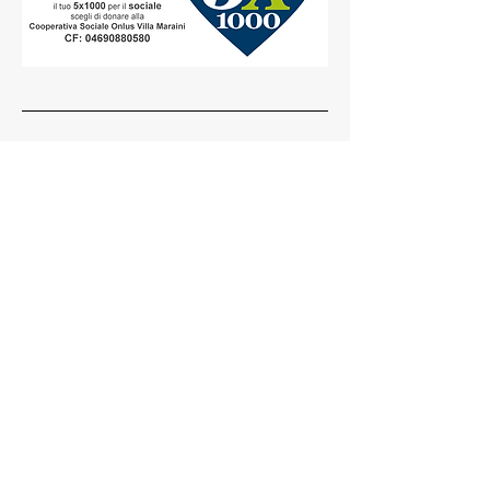
Villa Maraini
Società Cooperativa Sociale Srl
ONLUS
C.F.
04690880580
P. Iva
01289971002
R.E.A. n° 455317
Albo Cooperative a Mutualità Prevalente
n° A107169
Sede legale